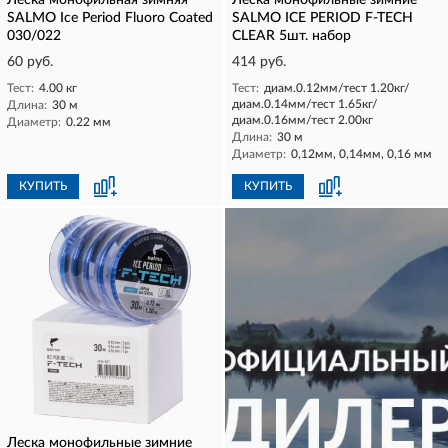
Леска монофильная зимняя
Леска монофильные зимние
SALMO Ice Period Fluoro Coated
SALMO ICE PERIOD F-TECH
030/022
CLEAR 5шт. набор
60 руб.
414 руб.
Тест:
4.00 кг
Тест:
диам.0.12мм/тест 1.20кг/
диам.0.14мм/тест 1.65кг/
Длина:
30 м
диам.0.16мм/тест 2.00кг
Диаметр:
0.22 мм
Длина:
30 м
Диаметр:
0,12мм, 0,14мм, 0,16 мм
КУПИТЬ
КУПИТЬ
Леска монофильные зимние