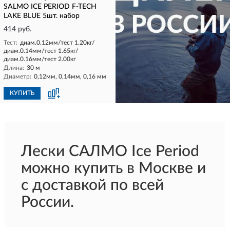
SALMO ICE PERIOD F-TECH
LAKE BLUE 5шт. набор
414 руб.
Тест:
диам.0.12мм/тест 1.20кг/
диам.0.14мм/тест 1.65кг/
диам.0.16мм/тест 2.00кг
Длина:
30 м
Диаметр:
0,12мм, 0,14мм, 0,16 мм
КУПИТЬ
КУПИТЬ
Лески САЛМО Ice Period
можно купить в Москве и
с доставкой по всей
России.